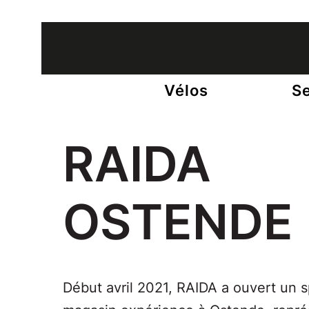
12 magasins en Belgique • +65 experts
Vélos
S
RAIDA
OSTENDE
Début avril 2021, RAIDA a ouvert un 