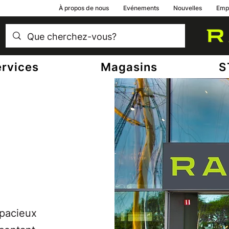
À propos de nous
Evénements
Nouvelles
Emp
ervices
Magasins
S
spacieux