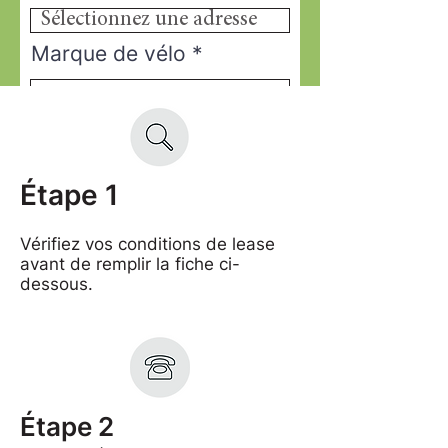
Marque de vélo
Description du vélo
Étape 1
Description des
accessoires
Vérifiez vos conditions de lease
avant de remplir la fiche ci-
dessous.
Description des
vêtements
Étape 2