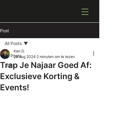
Post
All Posts
Ken D.
All Posts
29 aug 2024
2 minuten om te lezen
Trap Je Najaar Goed Af:
Jobs
Exclusieve Korting &
Events!