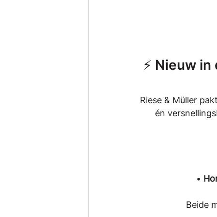
⚡ Nieuw in 
Riese & Müller pak
én versnellingsb
• 
Ho
Beide m