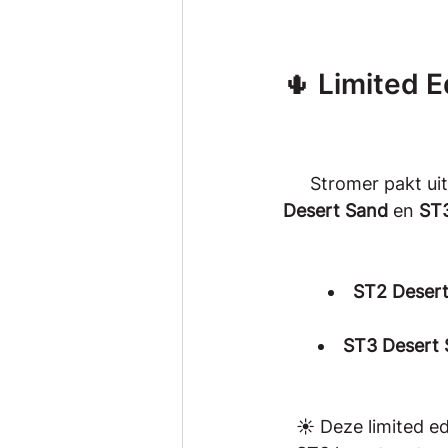
🌵 Limited E
Stromer pakt ui
Desert Sand
 en 
ST3
ST2 Deser
ST3 Desert 
☀️ Deze limited edi