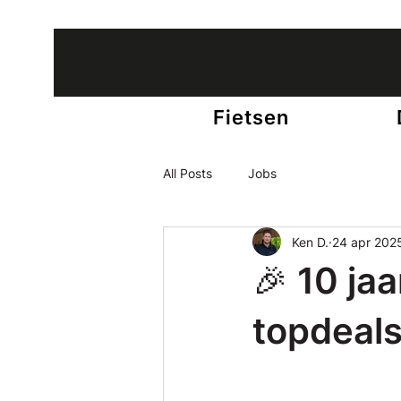
12 winkels in België • +65 fietsexperts
Fietsen
All Posts
Jobs
Ken D.
24 apr 202
🎉 10 ja
topdeal