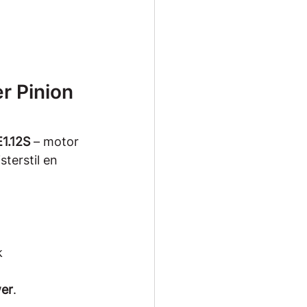
r Pinion 
1.12S
 – motor 
sterstil en 
k
wer
.