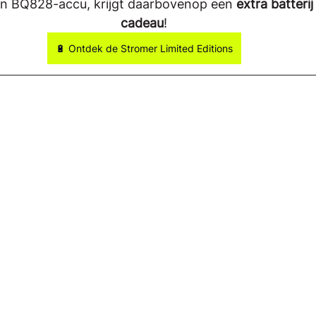
n BQ828-accu, krijgt daarbovenop een 
extra batterij
cadeau
!
🔋 Ontdek de Stromer Limited Editions