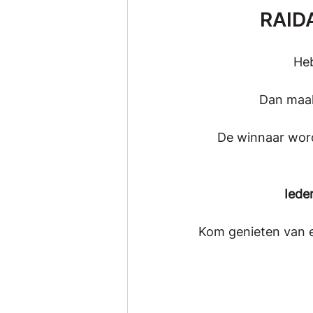
RAIDA
Heb
Dan maak
De winnaar wor
Iede
Kom genieten van ee