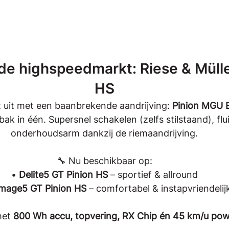
de highspeedmarkt: Riese & Mülle
HS
t uit met een baanbrekende aandrijving: 
Pinion MGU E
ak in één. Supersnel schakelen (zelfs stilstaand), flui
onderhoudsarm dankzij de riemaandrijving.
🔧 Nu beschikbaar op:
• 
Delite5 GT Pinion HS
 – sportief & allround
mage5 GT Pinion HS
 – comfortabel & instapvriendelij
et 
800 Wh accu, topvering, RX Chip én 45 km/u po