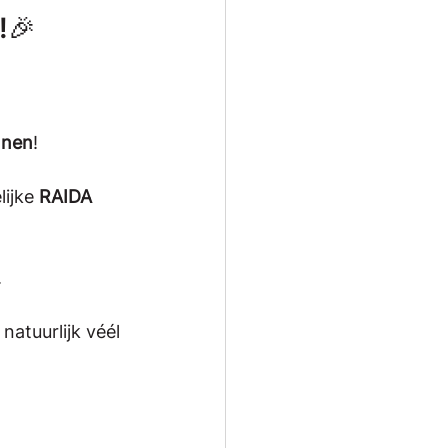
!🎉
nnen
!
lijke 
RAIDA 
.
atuurlijk véél 