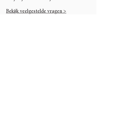
Bekijk veelgestelde vragen >
Neem contact met ons op >
Unieke content via onze
nieuwsbrief
E-mailadres
Aanmelden