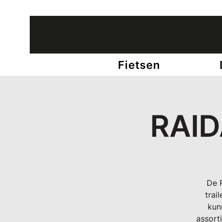
12 winkels in België • +65 fietsexperts
Fietsen
RAID
De R
trai
kun
assort