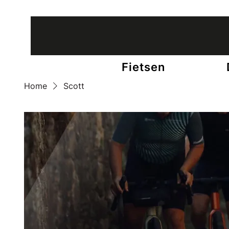
12 winkels in België • +65 fietsexperts
Fietsen
Home
Scott