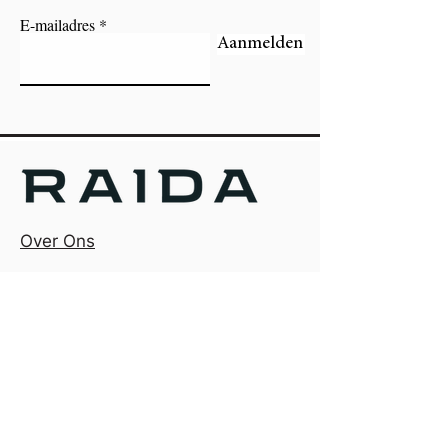
E-mailadres
Aanmelden
Over Ons
Algemene Voorwaarden
Privacy Policy
Maatschappelijke zetel:
RAIDA - Cool Electro Cycles BV
Hoogleedsesteenweg 155