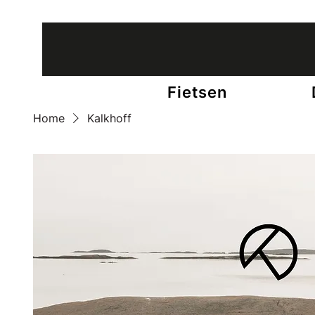
12 winkels in België • +65 fietsexperts
Fietsen
Home
Kalkhoff